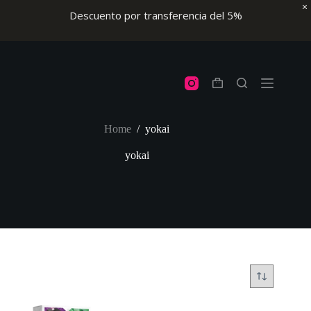
Descuento por transferencia del 5%
Skip
to
content
Shopping
cart
Home
/
yokai
yokai