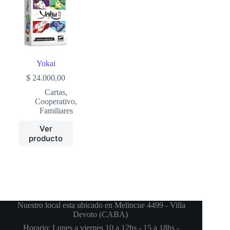
Yokai
$
24.000,00
Cartas
,
Cooperativo
,
Familiares
Ver
producto
Nuestro local esta ubicado en Melincue 4499 - Villa
Devoto (CABA)
Horario: Lunes a viernes 10 a 12hs - 15 a 18hs -