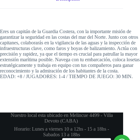
Eres un capitán de la Guardia Costera, con la importante misión de
garantizar la seguridad en las costas del mar del Norte. Junto con otros
capitanes, colaborarás en la vigilancia de las aguas y la inspección de
infraestructuras clave, como faros y boyas de balizamiento. Actúa con
precisión y rapidez, ya que el tiempo es crucial para patrullar la mayor
extensión marítima posible. Navega con tu embarcación, coloca losetas
estratégicamente y trabaja en equipo con tus compañeros para ganar
reconocimiento y la admiración de los habitantes de la costa.
EDAD: +8 / JUGADORES: 1-4 / TIEMPO DE JUEGO: 30 MIN.
Nuestro local esta ubicado en Melincue 4499 - Villa
Devoto (CABA)
Horario: Lunes a viernes 10 a 12hs - 15 a 18hs -
Sabados 13 a 18hs