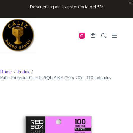
Descuento por transferencia del 5%
Skip
to
content
Shopping
cart
Home
/
Folios
/
Folio Protector Classic SQUARE (70 x 70) – 110 unidades