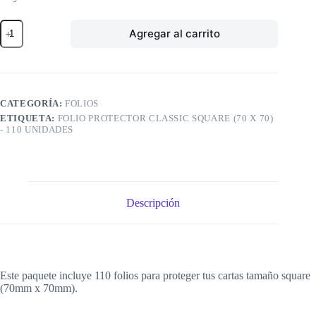
Folio
Agregar al carrito
Protector
Classic
SQUARE
(70
x
70)
CATEGORÍA:
FOLIOS
-
ETIQUETA:
FOLIO PROTECTOR CLASSIC SQUARE (70 X 70)
110
- 110 UNIDADES
unidades
cantidad
Descripción
Este paquete incluye 110 folios para proteger tus cartas tamaño square
(70mm x 70mm).