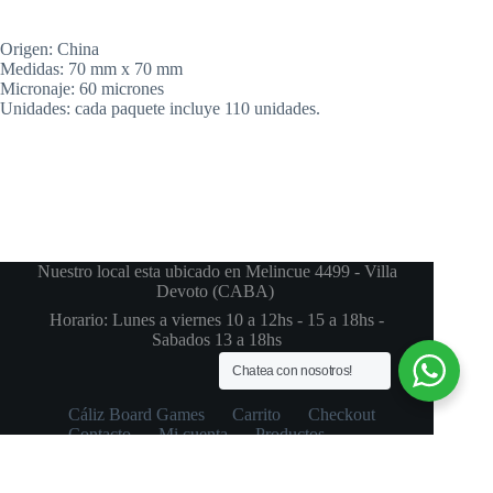
Origen: China
Medidas: 70 mm x 70 mm
Micronaje: 60 micrones
Unidades: cada paquete incluye 110 unidades.
Nuestro local esta ubicado en Melincue 4499 - Villa
Devoto (CABA)
Horario: Lunes a viernes 10 a 12hs - 15 a 18hs -
Sabados 13 a 18hs
Chatea con nosotros!
Cáliz Board Games
Carrito
Checkout
Contacto
Mi cuenta
Productos