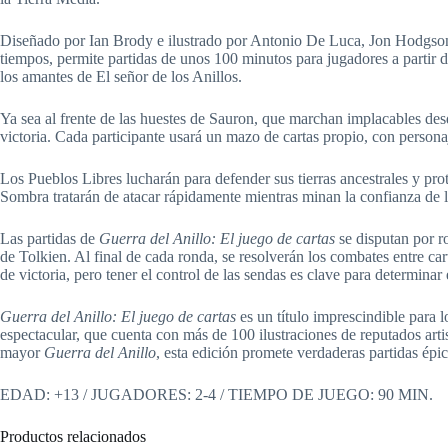
Diseñado por Ian Brody e ilustrado por Antonio De Luca, Jon Hodgson,
tiempos, permite partidas de unos 100 minutos para jugadores a partir d
los amantes de El señor de los Anillos.
Ya sea al frente de las huestes de Sauron, que marchan implacables de
victoria. Cada participante usará un mazo de cartas propio, con persona
Los Pueblos Libres lucharán para defender sus tierras ancestrales y pro
Sombra tratarán de atacar rápidamente mientras minan la confianza de l
Las partidas de
Guerra del Anillo: El juego de cartas
se disputan por ro
de Tolkien. Al final de cada ronda, se resolverán los combates entre c
de victoria, pero tener el control de las sendas es clave para determina
Guerra del Anillo: El juego de cartas
es un título imprescindible para 
espectacular, que cuenta con más de 100 ilustraciones de reputados art
mayor
Guerra del Anillo
, esta edición promete verdaderas partidas épic
EDAD: +13 / JUGADORES: 2-4 / TIEMPO DE JUEGO: 90 MIN.
Productos relacionados