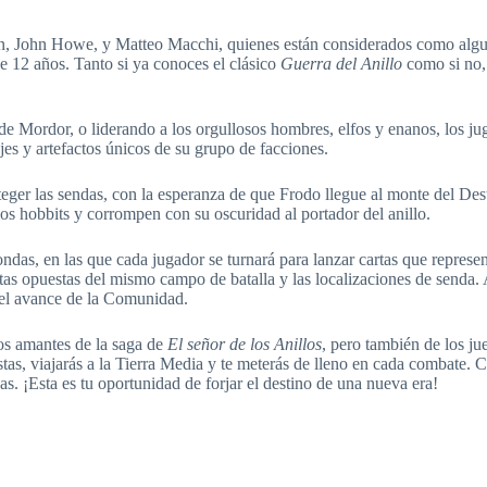
 John Howe, y Matteo Macchi, quienes están considerados como algunos
e 12 años. Tanto si ya conoces el clásico
Guerra del Anillo
como si no, 
sde Mordor, o liderando a los orgullosos hombres, elfos y enanos, los
jes y artefactos únicos de su grupo de facciones.
teger las sendas, con la esperanza de que Frodo llegue al monte del Des
os hobbits y corrompen con su oscuridad al portador del anillo.
ndas, en las que cada jugador se turnará para lanzar cartas que represent
artas opuestas del mismo campo de batalla y las localizaciones de senda
r el avance de la Comunidad.
los amantes de la saga de
El señor de los Anillos
, pero también de los j
istas, viajarás a la Tierra Media y te meterás de lleno en cada combate
as. ¡Esta es tu oportunidad de forjar el destino de una nueva era!