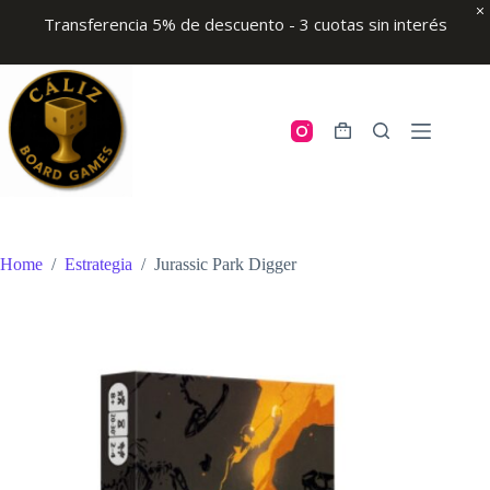
Transferencia 5% de descuento - 3 cuotas sin interés
Skip
to
content
Shopping
cart
Home
/
Estrategia
/
Jurassic Park Digger