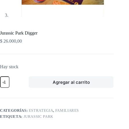
Jurassic Park Digger
$
26.000,00
Hay stock
Jurassic
Agregar al carrito
Park
Digger
cantidad
CATEGORÍAS:
ESTRATEGIA
,
FAMILIARES
ETIQUETA:
JURASSIC PARK