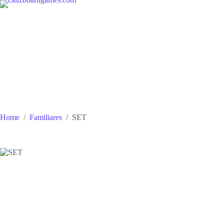
Skip
to
content
Home
/
Familiares
/
SET