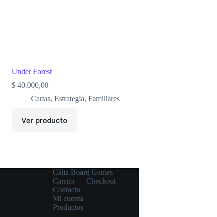
Under Forest
$
40.000,00
Cartas
,
Estrategia
,
Familiares
Ver producto
Cáliz Board Games
Carrito
Checkout
Contacto
Mi cuenta
Productos