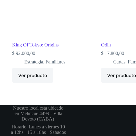
King Of Tokyo: Origins
Odin
$
92.000,00
$
17.800,00
Estrategia
,
Familiares
Cartas
,
Fami
Ver producto
Ver product
Nuestro local esta ubicado
en Melincue 4499 - Villa
Devoto (CABA)
Horario: Lunes a viernes 10
a 12hs - 15 a 18hs - Sabados