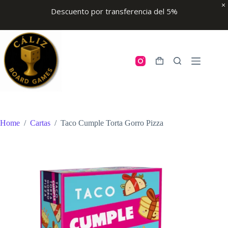
Descuento por transferencia del 5%
Skip
to
content
Shopping
cart
Home
/
Cartas
/
Taco Cumple Torta Gorro Pizza