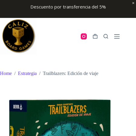
Descuento por transferencia del 5%
Skip
to
content
Shopping
cart
Home
/
Estrategia
/
Trailblazers: Edición de viaje