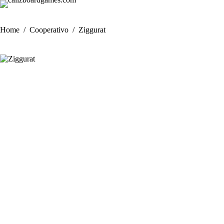
Skip
to
content
Home
/
Cooperativo
/
Ziggurat