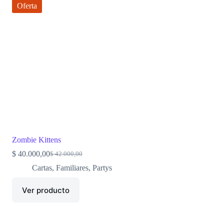
Oferta
Zombie Kittens
$
40.000,00
$
42.000,00
Original
Current
price
price
Cartas
,
Familiares
,
Partys
was:
is:
$ 42.000,00.
$ 40.000,00.
Ver producto