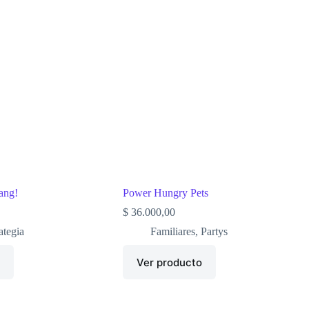
ang!
Power Hungry Pets
$
36.000,00
ategia
Familiares
,
Partys
o
Ver producto