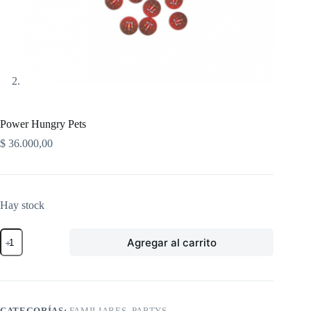
Power Hungry Pets
$
36.000,00
Hay stock
Power
Agregar al carrito
Hungry
Pets
cantidad
CATEGORÍAS:
FAMILIARES
,
PARTYS