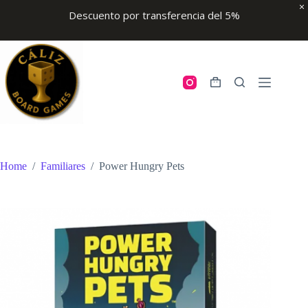
Descuento por transferencia del 5%
Skip
to
content
Shopping
cart
Home
/
Familiares
/
Power Hungry Pets