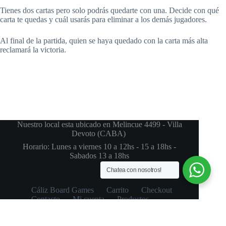
Tienes dos cartas pero solo podrás quedarte con una. Decide con qué
carta te quedas y cuál usarás para eliminar a los demás jugadores.
Al final de la partida, quien se haya quedado con la carta más alta
reclamará la victoria.
Nuestro local esta ubicado en Melincue 4499 - Villa
Devoto (CABA)
Horario: Lunes a viernes 10 a 12hs - 15 a 18hs -
Sabados 13 a 18hs
Chatea con nosotros!
Cáliz Board Games
Carrito
Checkout
Contacto
Mi cuenta
Productos