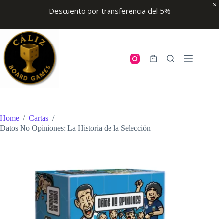
Descuento por transferencia del 5%
Skip
to
content
Shopping
cart
Home
/
Cartas
/
Datos No Opiniones: La Historia de la Selección