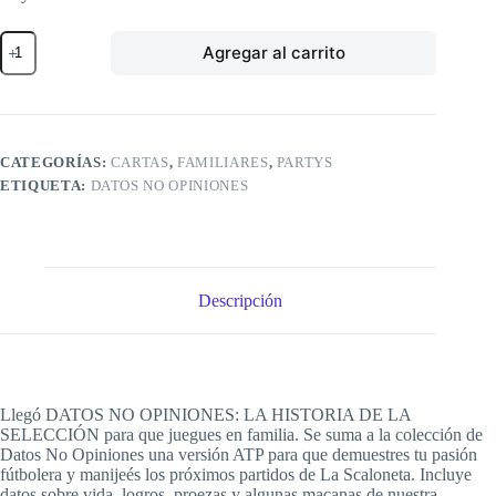
Datos
Agregar al carrito
No
Opiniones:
La
Historia
de
la
CATEGORÍAS:
CARTAS
,
FAMILIARES
,
PARTYS
Selección
ETIQUETA:
DATOS NO OPINIONES
cantidad
Descripción
Llegó DATOS NO OPINIONES: LA HISTORIA DE LA
SELECCIÓN para que juegues en familia. Se suma a la colección de
Datos No Opiniones una versión ATP para que demuestres tu pasión
fútbolera y manijeés los próximos partidos de La Scaloneta. Incluye
datos sobre vida, logros, proezas y algunas macanas de nuestra