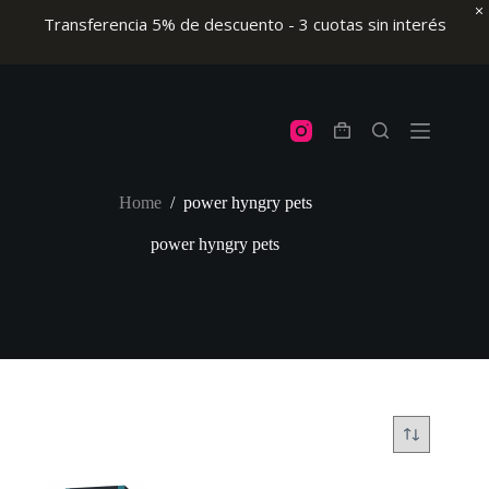
Transferencia 5% de descuento - 3 cuotas sin interés
Skip
to
content
Shopping
cart
Home
/
power hyngry pets
power hyngry pets