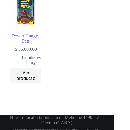
Power Hungry
Pets
$
36.000,00
Familiares
,
Partys
Ver
producto
Nuestro local esta ubicado en Melincue 4499 - Villa
Devoto (CABA)