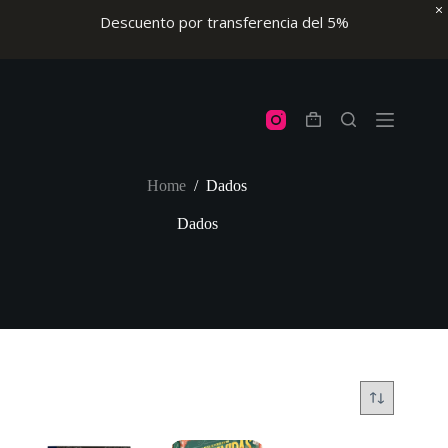
Descuento por transferencia del 5%
Skip
to
content
Shopping
cart
Home
/
Dados
Dados