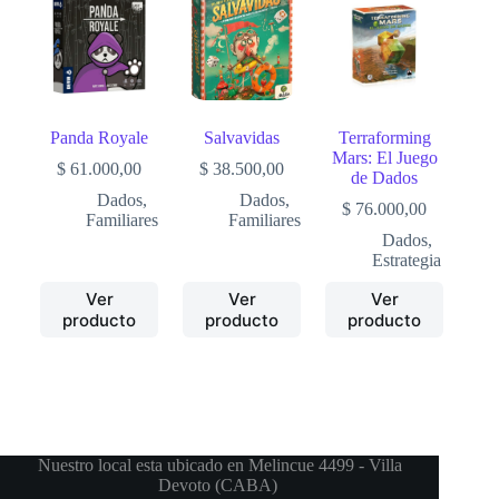
Panda Royale
Salvavidas
Terraforming
Mars: El Juego
$
61.000,00
$
38.500,00
de Dados
Dados
,
Dados
,
$
76.000,00
Familiares
Familiares
Dados
,
Estrategia
Ver
Ver
Ver
producto
producto
producto
Nuestro local esta ubicado en Melincue 4499 - Villa
Devoto (CABA)