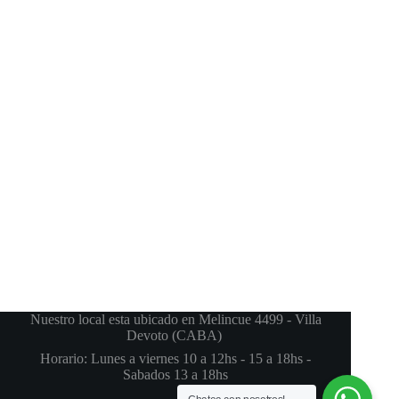
Nuestro local esta ubicado en Melincue 4499 - Villa
Devoto (CABA)
Horario: Lunes a viernes 10 a 12hs - 15 a 18hs -
Sabados 13 a 18hs