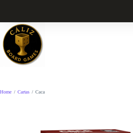
Skip
to
content
Home
/
Cartas
/
Caca