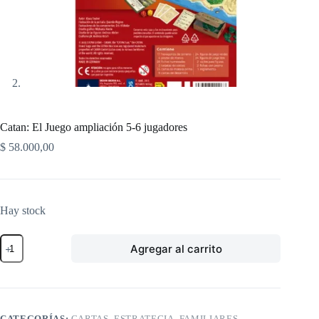
Catan: El Juego ampliación 5-6 jugadores
$
58.000,00
Hay stock
Catan:
Agregar al carrito
El
Juego
ampliación
5-
6
jugadores
CATEGORÍAS:
CARTAS
,
ESTRATEGIA
,
FAMILIARES