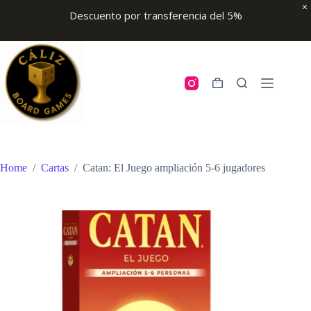
Descuento por transferencia del 5%
Skip
to
content
Shopping
cart
Home
/
Cartas
/
Catan: El Juego ampliación 5-6 jugadores