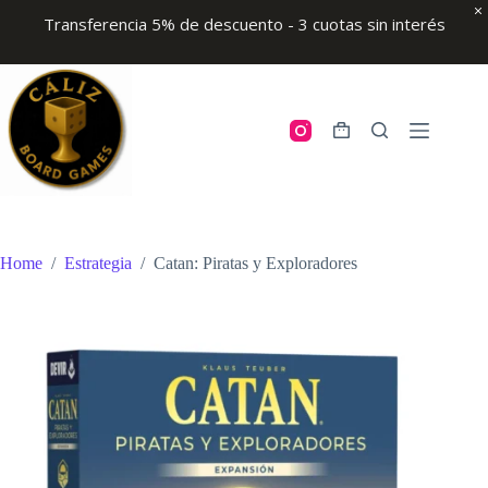
Transferencia 5% de descuento - 3 cuotas sin interés
Skip
to
content
Shopping
cart
Home
/
Estrategia
/
Catan: Piratas y Exploradores