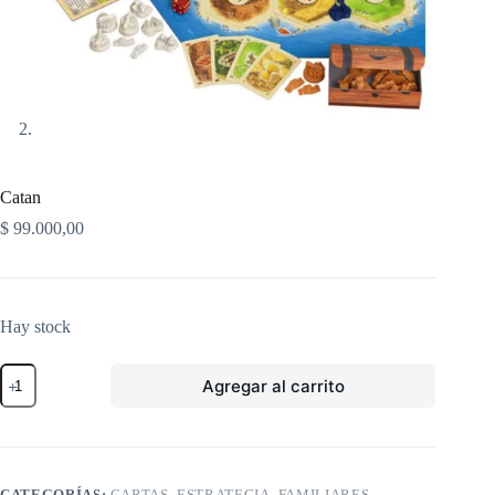
Catan
$
99.000,00
Hay stock
Catan
Agregar al carrito
cantidad
CATEGORÍAS:
CARTAS
,
ESTRATEGIA
,
FAMILIARES