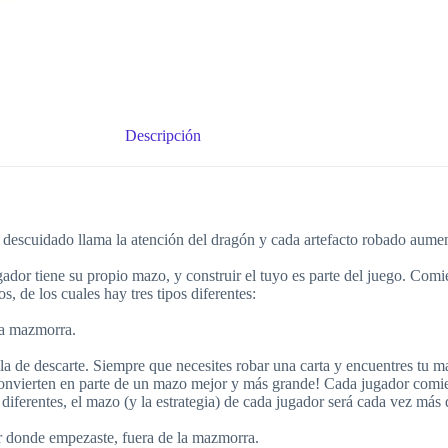
Descripción
cuidado llama la atención del dragón y cada artefacto robado aumenta su
dor tiene su propio mazo, y construir el tuyo es parte del juego. Comie
s, de los cuales hay tres tipos diferentes:
 la mazmorra.
la de descarte. Siempre que necesites robar una carta y encuentres tu ma
nvierten en parte de un mazo mejor y más grande! Cada jugador comienz
iferentes, el mazo (y la estrategia) de cada jugador será cada vez más d
r donde empezaste, fuera de la mazmorra.