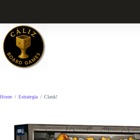
Skip
to
content
Home
/
Estrategia
/
Clank!