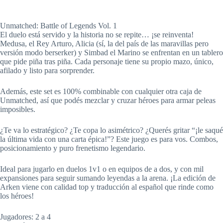
Unmatched: Battle of Legends Vol. 1
El duelo está servido y la historia no se repite… ¡se reinventa!
Medusa, el Rey Arturo, Alicia (sí, la del país de las maravillas pero
versión modo berserker) y Simbad el Marino se enfrentan en un tablero
que pide piña tras piña. Cada personaje tiene su propio mazo, único,
afilado y listo para sorprender.
Además, este set es 100% combinable con cualquier otra caja de
Unmatched, así que podés mezclar y cruzar héroes para armar peleas
imposibles.
¿Te va lo estratégico? ¿Te copa lo asimétrico? ¿Querés gritar “¡le saqué
la última vida con una carta épica!”? Este juego es para vos. Combos,
posicionamiento y puro frenetismo legendario.
Ideal para jugarlo en duelos 1v1 o en equipos de a dos, y con mil
expansiones para seguir sumando leyendas a la arena. ¡La edición de
Arken viene con calidad top y traducción al español que rinde como
los héroes!
Jugadores: 2 a 4