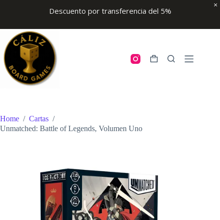
Descuento por transferencia del 5%
Skip
to
content
Shopping
cart
Home
/
Cartas
/
Unmatched: Battle of Legends, Volumen Uno