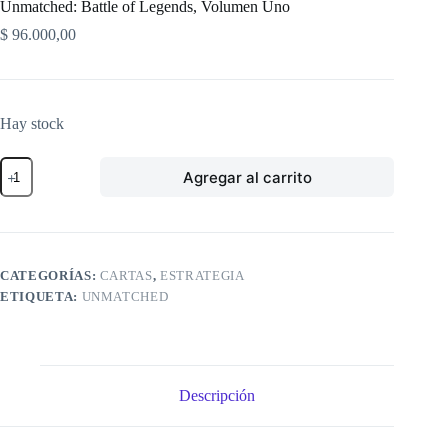
Unmatched: Battle of Legends, Volumen Uno
$
96.000,00
Hay stock
Unmatched:
Agregar al carrito
Battle
of
Legends,
Volumen
Uno
cantidad
CATEGORÍAS:
CARTAS
,
ESTRATEGIA
ETIQUETA:
UNMATCHED
Descripción