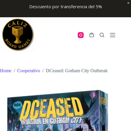
Descuento por transferencia del 5%
Skip
to
content
Shopping
cart
Home
/
Cooperativo
/
DCeased: Gotham City Outbreak