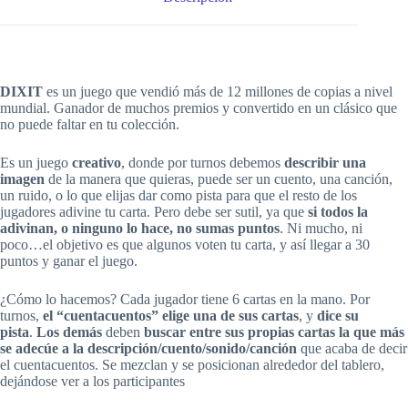
DIXIT
es un juego que vendió más de 12 millones de copias a nivel
mundial. Ganador de muchos premios y convertido en un clásico que
no puede faltar en tu colección.
Es un juego
creativo
, donde por turnos debemos
describir una
imagen
de la manera que quieras, puede ser un cuento, una canción,
un ruido, o lo que elijas dar como pista para que el resto de los
jugadores adivine tu carta. Pero debe ser sutil, ya que
si todos la
adivinan, o ninguno lo hace, no sumas puntos
. Ni mucho, ni
poco…el objetivo es que algunos voten tu carta, y así llegar a 30
puntos y ganar el juego.
¿Cómo lo hacemos? Cada jugador tiene 6 cartas en la mano. Por
turnos,
el “cuentacuentos” elige una de sus cartas
, y
dice su
pista
.
Los demás
deben
buscar entre sus propias cartas la que más
se adecúe a la descripción/cuento/sonido/canción
que acaba de decir
el cuentacuentos. Se mezclan y se posicionan alrededor del tablero,
dejándose ver a los participantes