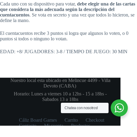
Cada uno con su dispositivo para votar,
debe elegir una de las cartas
que considera la más adecuada según la descripción del
cuentacuentos
. Se vota en secreto y una vez que todos lo hicieron, se
define la mano.
El cuentacuentos recibe 3 puntos si logra que algunos lo voten, o 0
puntos si todos o ninguno lo votan.
EDAD: +8/ JUGADORES: 3-8 / TIEMPO DE JUEGO: 30 MIN
Nuestro local esta ubicado en Melincue 4499 - Villa
Devoto (CABA)
Horario: Lunes a viernes 10 a 12hs - 15 a 18hs -
Sabados 13 a 18hs
Chatea con nosotros!
Cáliz Board Games
Carrito
Checkout
Contacto
Mi cuenta
Productos