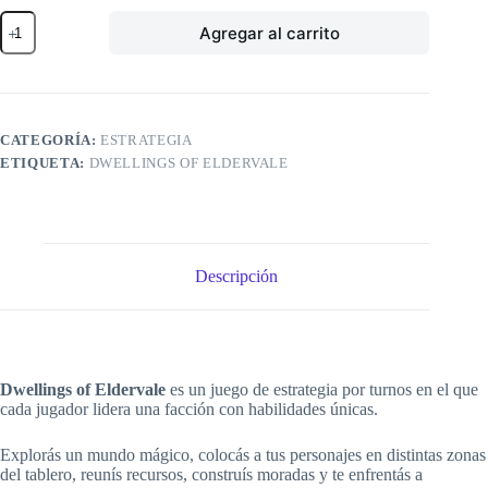
Dwellings
Agregar al carrito
of
Eldervale
cantidad
CATEGORÍA:
ESTRATEGIA
ETIQUETA:
DWELLINGS OF ELDERVALE
Descripción
Dwellings of Eldervale
es un juego de estrategia por turnos en el que
cada jugador lidera una facción con habilidades únicas.
Explorás un mundo mágico, colocás a tus personajes en distintas zonas
del tablero, reunís recursos, construís moradas y te enfrentás a