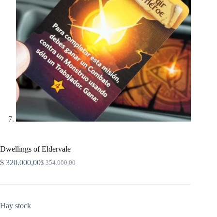
Dwellings of Eldervale
$
320.000,00
$
354.000,00
Original
Current
price
price
was:
is:
$ 354.000,00.
$ 320.000,00.
Hay stock