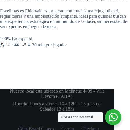
Dwellings es Eldervale es un juego con muchísima rejugabilidad,
reglas claras y una ambientación atrapante, ideal para quienes buscan
una experiencia estratégica en un mundo de fantasía, sin necesidad de
ser expertos en juegos de mesa.
100% En español.
🎂 14+ 👥 1-5 ⌛ 30 min por jugador
Nuestro local esta ubicado en Melincue 4499 - Villa
Devoto (CABA)
Horario: Lunes a viernes 10 a 12hs - 15 a 18hs -
Sabados 13 a 18hs
Chatea con nosotros!
Cáliz Board Games
Carrito
Checkout