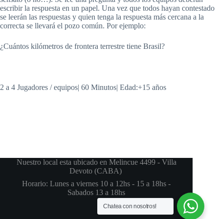
escribir la respuesta en un papel. Una vez que todos hayan contestado
se leerán las respuestas y quien tenga la respuesta más cercana a la
correcta se llevará el pozo común. Por ejemplo:
¿Cuántos kilómetros de frontera terrestre tiene Brasil?
2 a 4 Jugadores / equipos| 60 Minutos| Edad:+15 años
Nuestro local esta ubicado en Melincue 4499 - Villa
Devoto (CABA)
Horario: Lunes a viernes 10 a 12hs - 15 a 18hs -
Sabados 13 a 18hs
Chatea con nosotros!