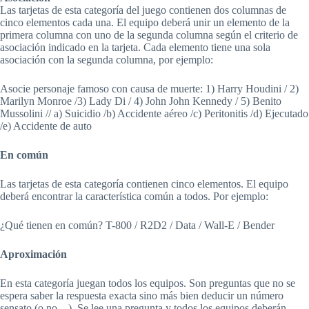
Las tarjetas de esta categoría del juego contienen dos columnas de
cinco elementos cada una. El equipo deberá unir un elemento de la
primera columna con uno de la segunda columna según el criterio de
asociación indicado en la tarjeta. Cada elemento tiene una sola
asociación con la segunda columna, por ejemplo:
Asocie personaje famoso con causa de muerte: 1) Harry Houdini / 2)
Marilyn Monroe /3) Lady Di / 4) John John Kennedy / 5) Benito
Mussolini // a) Suicidio /b) Accidente aéreo /c) Peritonitis /d) Ejecutado
/e) Accidente de auto
En común
Las tarjetas de esta categoría contienen cinco elementos. El equipo
deberá encontrar la característica común a todos. Por ejemplo:
¿Qué tienen en común? T-800 / R2D2 / Data / Wall-E / Bender
Aproximación
En esta categoría juegan todos los equipos. Son preguntas que no se
espera saber la respuesta exacta sino más bien deducir un número
sensato (o no…). Se lee una pregunta y todos los equipos deberán