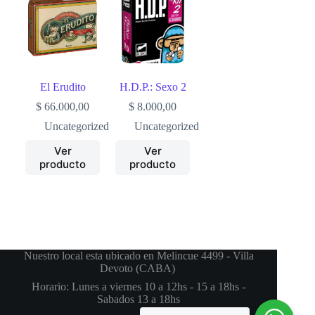
El Erudito
H.D.P.: Sexo 2
$
66.000,00
$
8.000,00
Uncategorized
Uncategorized
Ver
Ver
producto
producto
Nuestro local esta ubicado en Melincue 4499 - Villa
Devoto (CABA)
Horario: Lunes a viernes 10 a 12hs - 15 a 18hs -
Sabados 13 a 18hs