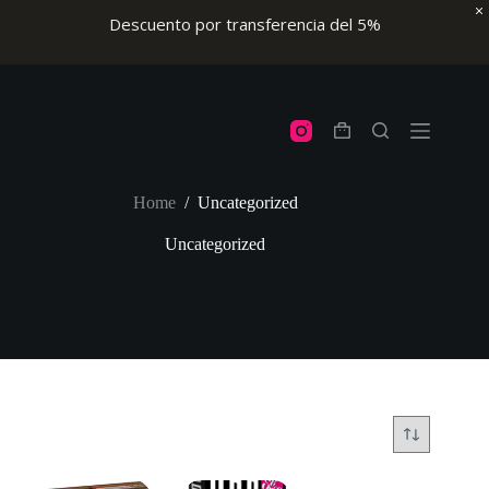
Descuento por transferencia del 5%
Skip
to
content
Shopping
cart
Home
/
Uncategorized
Uncategorized