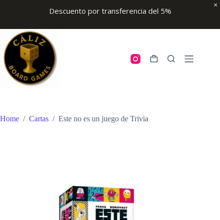
Descuento por transferencia del 5%
Skip
to
content
Shopping
cart
Home
/
Cartas
/
Este no es un juego de Trivia