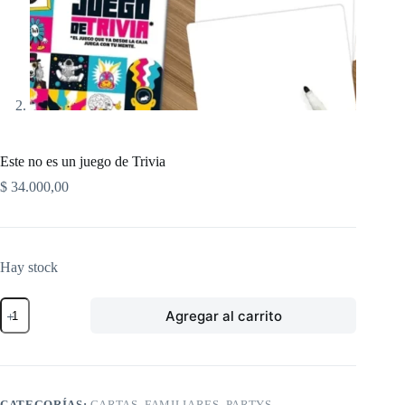
Este no es un juego de Trivia
$
34.000,00
Hay stock
Este
Agregar al carrito
no
es
un
juego
de
Trivia
CATEGORÍAS:
CARTAS
,
FAMILIARES
,
PARTYS