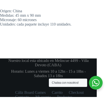
Origen: China
Medidas: 45 mm x 90 mm
Micronaje: 60 micrones
Unidades: cada paquete incluye 110 unidades.
Nuestro local esta ubicado en Melincue 4499 - Villa
Devoto (CABA)
Horario: Lunes a viernes 10 a 12hs - 15 a 18hs -
Sabados 13 a 18hs
Chatea con nosotros!
Cáliz Board Games
Carrito
Checkout
Contacto
Mi cuenta
Productos