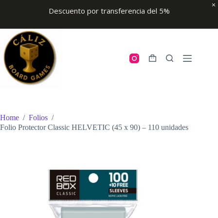
Descuento por transferencia del 5%
Skip
to
content
Shopping
cart
Home
/
Folios
/
Folio Protector Classic HELVETIC (45 x 90) – 110 unidades