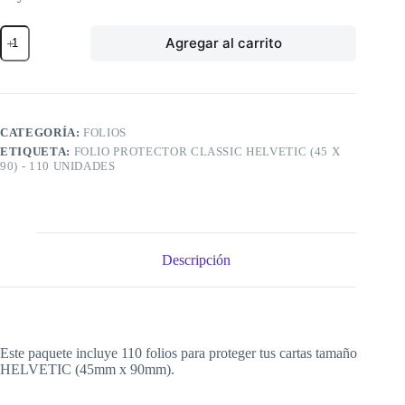
Folio
Agregar al carrito
Protector
Classic
HELVETIC
(45
x
90)
CATEGORÍA:
FOLIOS
-
ETIQUETA:
FOLIO PROTECTOR CLASSIC HELVETIC (45 X
110
90) - 110 UNIDADES
unidades
cantidad
Descripción
Este paquete incluye 110 folios para proteger tus cartas tamaño
HELVETIC (45mm x 90mm).