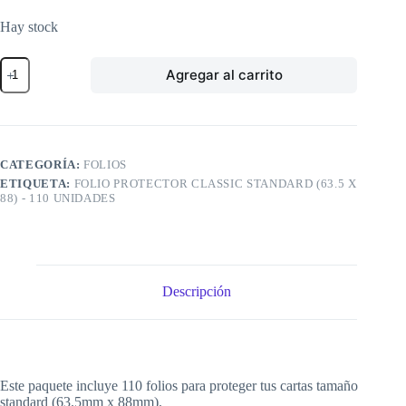
Hay stock
Folio
Agregar al carrito
Protector
Classic
STANDARD
(63.5
x
88)
CATEGORÍA:
FOLIOS
-
ETIQUETA:
FOLIO PROTECTOR CLASSIC STANDARD (63.5 X
110
88) - 110 UNIDADES
unidades
cantidad
Descripción
Este paquete incluye 110 folios para proteger tus cartas tamaño
standard (63.5mm x 88mm).