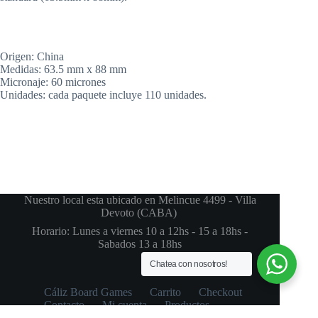
Origen: China
Medidas: 63.5 mm x 88 mm
Micronaje: 60 micrones
Unidades: cada paquete incluye 110 unidades.
Nuestro local esta ubicado en Melincue 4499 - Villa
Devoto (CABA)
Horario: Lunes a viernes 10 a 12hs - 15 a 18hs -
Sabados 13 a 18hs
Chatea con nosotros!
Cáliz Board Games
Carrito
Checkout
Contacto
Mi cuenta
Productos