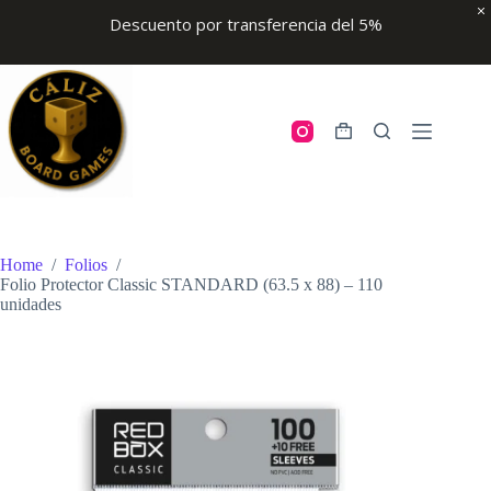
Descuento por transferencia del 5%
Skip
to
content
Shopping
cart
Home
/
Folios
/
Folio Protector Classic STANDARD (63.5 x 88) – 110
unidades