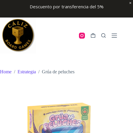
Descuento por transferencia del 5%
Skip
to
content
Shopping
cart
Home
/
Estrategia
/
Grúa de peluches