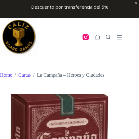
Descuento por transferencia del 5%
Skip
to
content
Shopping
cart
Home
/
Cartas
/
La Campaña – Héroes y Ciudades