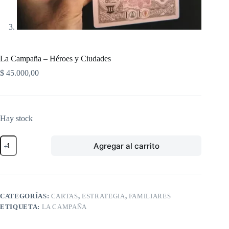
La Campaña – Héroes y Ciudades
$
45.000,00
Hay stock
La
Agregar al carrito
Campaña
–
Héroes
y
Ciudades
cantidad
CATEGORÍAS:
CARTAS
,
ESTRATEGIA
,
FAMILIARES
ETIQUETA:
LA CAMPAÑA