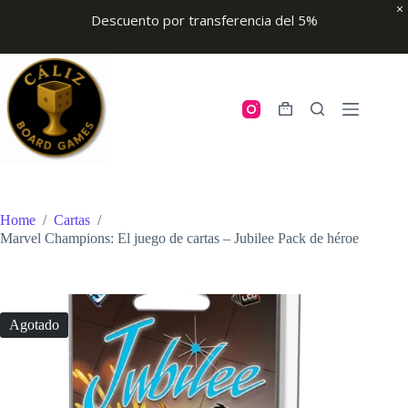
Descuento por transferencia del 5%
Skip
to
content
Shopping
cart
Home
/
Cartas
/
Marvel Champions: El juego de cartas – Jubilee Pack de héroe
Agotado