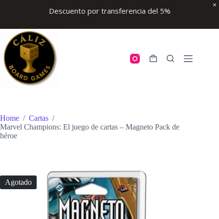
Descuento por transferencia del 5%
Skip
to
content
Shopping
cart
Home
/
Cartas
/
Marvel Champions: El juego de cartas – Magneto Pack de
héroe
Agotado