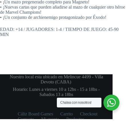
• ¡Un mazo pregenerado completo para Magneto!
• ¡Nuevas cartas que pueden añadirse al mazo de cualquier otro héroe
de Marvel Champions!
• ¡Un conjunto de archienemigo protagonizado por Éxodo!
EDAD: +14 / JUGADORES: 1-4 / TIEMPO DE JUEGO: 45-90
MIN
Nuestro local esta ubicado en Melincue 4499 - Villa
Devoto (CABA)
Horario: Lunes a viernes 10 a 12hs - 15 a 18hs -
Sabados 13 a 18hs
Chatea con nosotros!
Cáliz Board Games
Carrito
Checkout
Contacto
Mi cuenta
Productos