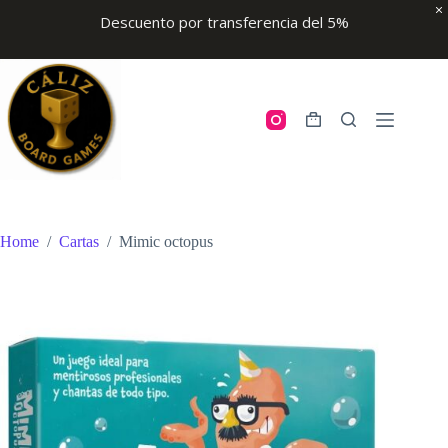
Descuento por transferencia del 5%
Skip
to
content
Shopping
cart
Home
/
Cartas
/
Mimic octopus