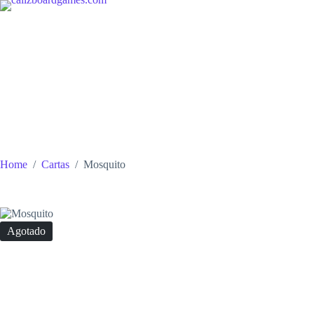
Skip
to
content
Home
/
Cartas
/
Mosquito
Agotado