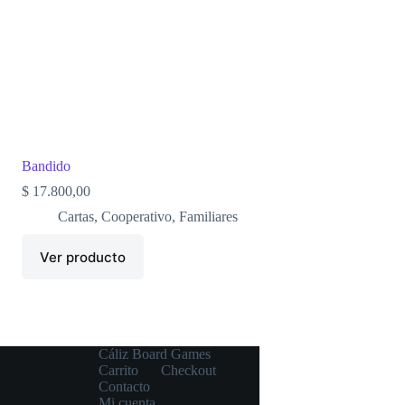
Bandido
$
17.800,00
Cartas
,
Cooperativo
,
Familiares
Ver producto
Cáliz Board Games
Carrito
Checkout
Contacto
Mi cuenta