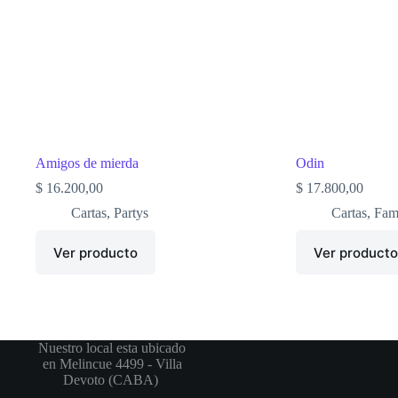
Amigos de mierda
Odin
$
16.200,00
$
17.800,00
Cartas
,
Partys
Cartas
,
Fami
Ver producto
Ver product
Nuestro local esta ubicado
en Melincue 4499 - Villa
Devoto (CABA)