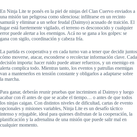
En Ninja Lite te ponés en la piel de ninjas del Clan Cuervo enviados a
una misión tan peligrosa como silenciosa: infiltrarse en un recinto
samurái y eliminar a un señor feudal (Daimyo) acusado de traición. El
lugar está fuertemente vigilado, el terreno es desconocido y cualquier
error puede alertar a los enemigos. Acá no se gana a los golpes: se
gana con sigilo, coordinación y cabeza fría.
La partida es cooperativa y en cada turno van a tener que decidir juntos
cómo moverse, atacar, esconderse o recolectar información clave. Cada
decisión importa: hacer ruido puede atraer refuerzos, y un enemigo en
alerta complica todo. Mientras tanto, los eventos y patrullas enemigas
van a mantenerlos en tensión constante y obligarlos a adaptarse sobre
la marcha.
Para ganar, deberán reunir pruebas que incriminen al Daimyo y luego
acabar con él antes de que se acabe el tiempo… o antes de que todos
los ninjas caigan. Con distintos niveles de dificultad, cartas de evento
opcionales y misiones variables, Ninja Lite es un desafío táctico
intenso y rejugable, ideal para quienes disfrutan de la cooperación, la
planificación y la adrenalina de una misión que puede salir mal en
cualquier momento.