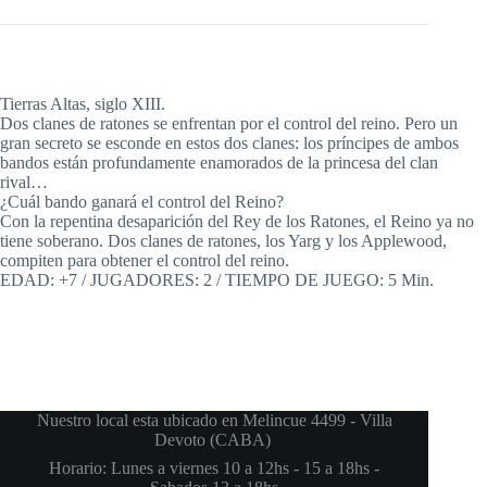
Tierras Altas, siglo XIII.
Dos clanes de ratones se enfrentan por el control del reino. Pero un
gran secreto se esconde en estos dos clanes: los príncipes de ambos
bandos están profundamente enamorados de la princesa del clan
rival…
¿Cuál bando ganará el control del Reino?
Con la repentina desaparición del Rey de los Ratones, el Reino ya no
tiene soberano. Dos clanes de ratones, los Yarg y los Applewood,
compiten para obtener el control del reino.
EDAD: +7 / JUGADORES: 2 / TIEMPO DE JUEGO: 5 Min.
Nuestro local esta ubicado en Melincue 4499 - Villa
Devoto (CABA)
Horario: Lunes a viernes 10 a 12hs - 15 a 18hs -