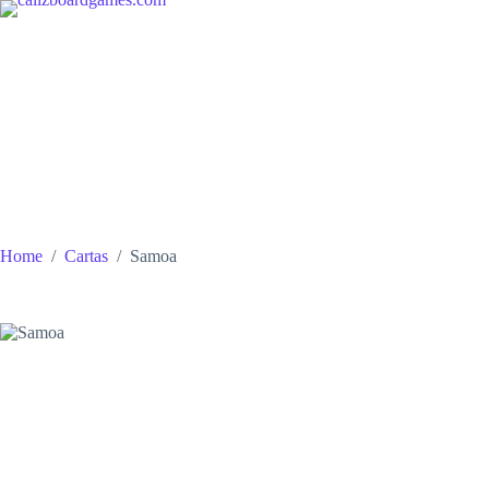
Skip
to
content
Home
/
Cartas
/
Samoa