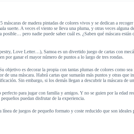
 5 máscaras de madera pintadas de colores vivos y se dedican a recoger
ala suerte. A veces el viento se lleva una pluma, y otras veces alguna 
ta posible… pero nadie puede saber cuál es. ¿Saben qué máscara están 
estry, Love Letter…), Samoa es un divertido juego de cartas con mecán
ten por ganar el mayor número de puntos a lo largo de tres rondas.
 Su objetivo es decorar la propia con tantas plumas de colores como sea 
rior de una máscara. Habrá cartas que sumarán más puntos y otras que incl
ficación. Sin embargo, si los demás llegan a descubrir la máscara de u
erfecto para jugar con familia y amigos. Y no se guien por la edad rec
 pequeños puedan disfrutar de la experiencia.
 línea de juegos de pequeño formato y coste reducido que son ideales pa