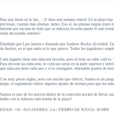
Hay una fiesta en la isla… ¡Y dura una semana entera! En la playa hay
preciosas, cuantas más plumas, mejor. Eso sí, las plumas negras traen m
intentar por encima de todo que su máscara favorita quede lo más boni
están decorando ustedes?
Diseñado por Lars Jansen e ilustrado por Andrew Bosley (Everdell, Tap
de faroleo, en el que nada es lo que parece. Todos los jugadores compi
Cada jugador tiene una máscara favorita, pero el resto no sabe cuál es.
Para decorar las máscaras, se colocan cartas en la parte superior e infe
qué máscara tiene cada uno y si lo consiguen, obtendrán puntos de boni
Con muy pocas reglas, pero con mucho que ofrecer, Samoa es un juego p
juego, el reglamento ofrece algunos ajustes de normas para que los más
Samoa es uno de los nuevos títulos de la colección pocket de Devir, una
bailar con la máscara más bonita de la playa?
EDAD: +10 / JUGADORES: 2-4 / TIEMPO DE JUEGO: 30 MIN