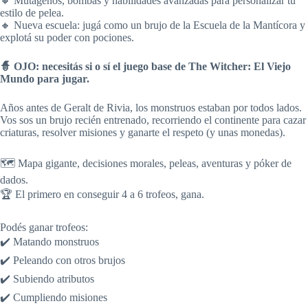
🔸 Mutágenos, bombas y habilidades avanzadas para personalizar tu
estilo de pelea.
🔸 Nueva escuela: jugá como un brujo de la Escuela de la Mantícora y
explotá su poder con pociones.
🧙 OJO: necesitás si o sí el juego base de The Witcher: El Viejo
Mundo para jugar.
Años antes de Geralt de Rivia, los monstruos estaban por todos lados.
Vos sos un brujo recién entrenado, recorriendo el continente para cazar
criaturas, resolver misiones y ganarte el respeto (y unas monedas).
🗺️ Mapa gigante, decisiones morales, peleas, aventuras y póker de
dados.
🏆 El primero en conseguir 4 a 6 trofeos, gana.
Podés ganar trofeos:
✔️ Matando monstruos
✔️ Peleando con otros brujos
✔️ Subiendo atributos
✔️ Cumpliendo misiones