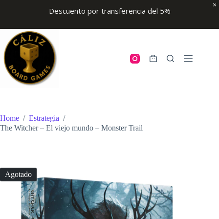
Descuento por transferencia del 5%
Skip
to
content
Shopping
cart
Home
/
Estrategia
/
The Witcher – El viejo mundo – Monster Trail
Agotado