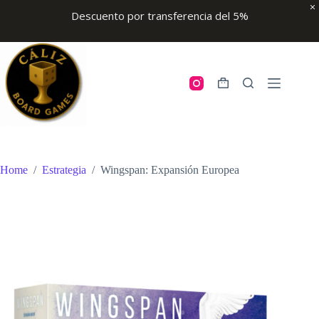
Descuento por transferencia del 5%
Skip
to
content
Shopping
cart
Home
/
Estrategia
/
Wingspan: Expansión Europea