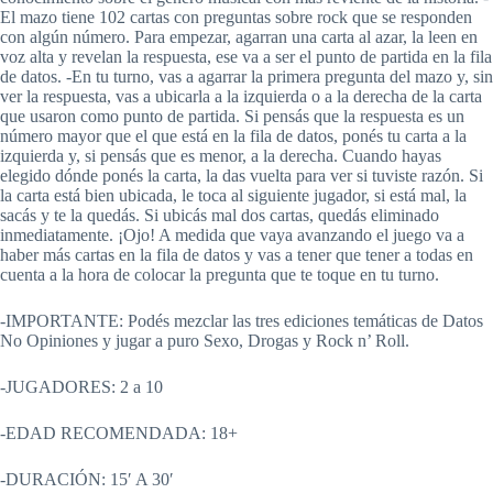
El mazo tiene 102 cartas con preguntas sobre rock que se responden
con algún número. Para empezar, agarran una carta al azar, la leen en
voz alta y revelan la respuesta, ese va a ser el punto de partida en la fila
de datos. -En tu turno, vas a agarrar la primera pregunta del mazo y, sin
ver la respuesta, vas a ubicarla a la izquierda o a la derecha de la carta
que usaron como punto de partida. Si pensás que la respuesta es un
número mayor que el que está en la fila de datos, ponés tu carta a la
izquierda y, si pensás que es menor, a la derecha. Cuando hayas
elegido dónde ponés la carta, la das vuelta para ver si tuviste razón. Si
la carta está bien ubicada, le toca al siguiente jugador, si está mal, la
sacás y te la quedás. Si ubicás mal dos cartas, quedás eliminado
inmediatamente. ¡Ojo! A medida que vaya avanzando el juego va a
haber más cartas en la fila de datos y vas a tener que tener a todas en
cuenta a la hora de colocar la pregunta que te toque en tu turno.
-IMPORTANTE: Podés mezclar las tres ediciones temáticas de Datos
No Opiniones y jugar a puro Sexo, Drogas y Rock n’ Roll.
-JUGADORES: 2 a 10
-EDAD RECOMENDADA: 18+
-DURACIÓN: 15′ A 30′