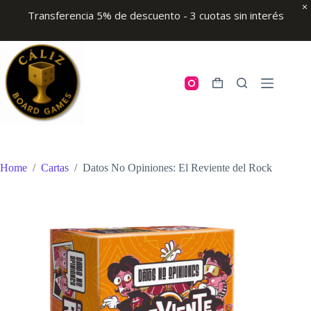
Transferencia 5% de descuento - 3 cuotas sin interés
Skip
to
content
Shopping
cart
Home
/
Cartas
/
Datos No Opiniones: El Reviente del Rock