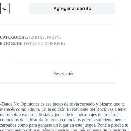
Datos
Agregar al carrito
No
Opiniones:
El
Reviente
del
Rock
CATEGORÍAS:
CARTAS
,
PARTYS
cantidad
ETIQUETA:
DATOS NO OPINIONES
Descripción
-Datos No Opiniones es ese juego de trivia zarpado y bizarro que te
merecés como adulto. En la edición El Reviente del Rock vas a tener
datos sobre excesos, fiestas y jodas de los personajes del rock más
conocidos de la historia (o no tan conocidos pero lo suficientemente
zarpados como para ganarse un lugar en este juego). Poné a prueba tu
conocimiento sobre el género musical con más reviente de la historia. -