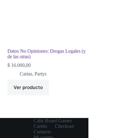
Datos No Opiniones: Drogas Legales (y
de las otras)
$
16.000,00
Cartas
,
Partys
Ver producto
Cáliz Board Games
Carrito
Checkout
Contacto
Mi cuenta