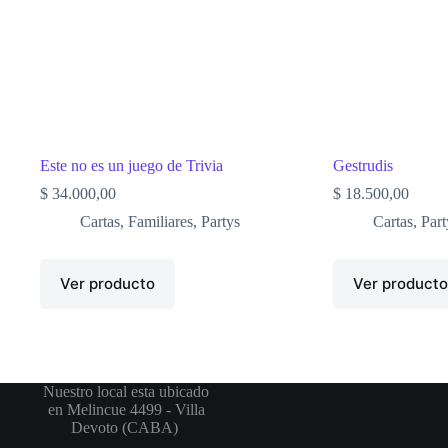
Este no es un juego de Trivia
Gestrudis
$
34.000,00
$
18.500,00
Cartas
,
Familiares
,
Partys
Cartas
,
Part
Ver producto
Ver product
Nuestro local esta ubicado
en Melincue 4499 - Villa
Devoto (CABA)