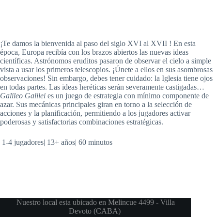
¡Te damos la bienvenida al paso del siglo XVI al XVII ! En esta
época, Europa recibía con los brazos abiertos las nuevas ideas
científicas. Astrónomos eruditos pasaron de observar el cielo a simple
vista a usar los primeros telescopios. ¡Únete a ellos en sus asombrosas
observaciones! Sin embargo, debes tener cuidado: la Iglesia tiene ojos
en todas partes. Las ideas heréticas serán severamente castigadas…
Galileo Galilei
es un juego de estrategia con mínimo componente de
azar. Sus mecánicas principales giran en torno a la selección de
acciones y la planificación, permitiendo a los jugadores activar
poderosas y satisfactorias combinaciones estratégicas.
1-4
jugadores| 13+ años|
60
minutos
Nuestro local esta ubicado en Melincue 4499 - Villa
Devoto (CABA)