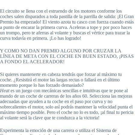
El circuito se llena con el estruendo de los motores conforme los
coches salen disparados a toda pastilla de la parrilla de salida: ¡El Gran
Premio ha empezado! El viento azota tu casco con fuerza cuando estás
a punto de encarar la primera curva. Aceleras a tope y por poco haces
un trompo, pero te aferras al volante y buscas el vértice para trazar la
curva todavía en primera. ¡Lo has logrado!
Y COMO NO DAN PREMIO ALGUNO POR CRUZAR LA
LÍNEA DE META CON EL COCHE EN BUEN ESTADO, ¡PISAS
A FONDO EL ACELERADOR!
Si quieres mantenerte en cabeza tendrás que forzar al máximo tu
coche. ¿Resistirá el motor las largas rectas o fallará en el último
momento porque lo has forzado demasiado?
Heat
es un juego con mecánicas sencillas e intuitivas que te pone al
mando de un coche de carreras de los años 60. Selecciona las mejoras
adecuadas que ayuden a tu coche en el paso por curva y no
sobrecalientes el motor, solo así podrás mantener la velocidad punta el
máximo tiempo posible. Pero el coche no lo es todo, ¡al final tu pericia
al volante será la clave que te conduzca a la victoria!
Experimenta la emoción de una carrera o utiliza el Sistema de