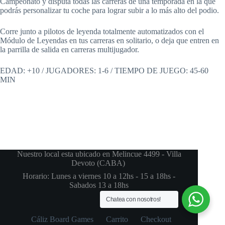
Campeonato y disputa todas las carreras de una temporada en la que
podrás personalizar tu coche para lograr subir a lo más alto del podio.
Corre junto a pilotos de leyenda totalmente automatizados con el
Módulo de Leyendas en tus carreras en solitario, o deja que entren en
la parrilla de salida en carreras multijugador.
EDAD: +10 / JUGADORES: 1-6 / TIEMPO DE JUEGO: 45-60
MIN
Nuestro local esta ubicado en Melincue 4499 - Villa
Devoto (CABA)
Horario: Lunes a viernes 10 a 12hs - 15 a 18hs -
Sabados 13 a 18hs
Chatea con nosotros!
Cáliz Board Games
Carrito
Checkout