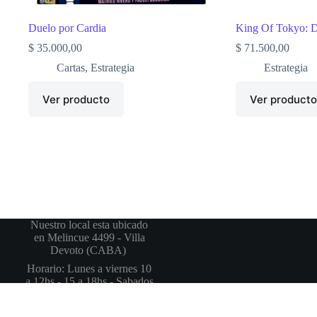
Duelo por Cardia
King Of Tokyo: 
$
35.000,00
$
71.500,00
Cartas
,
Estrategia
Estrategia
Ver producto
Ver product
Nuestro local esta ubicado
en Melincue 4499 - Villa
Devoto (CABA)
Horario: Lunes a viernes 10
a 12hs - 15 a 18hs - Sabados
13 a 18hs