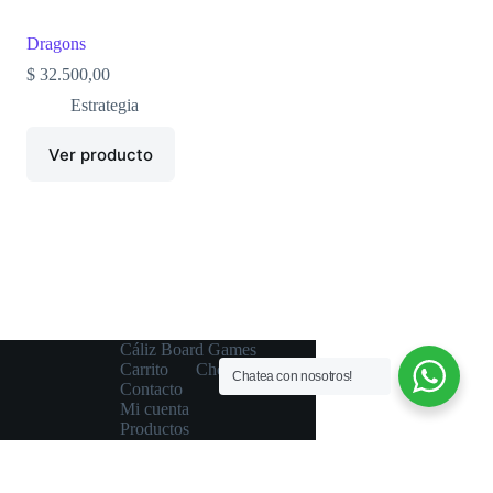
Dragons
$
32.500,00
Estrategia
Ver producto
Cáliz Board Games
Carrito
Checkout
Chatea con nosotros!
Contacto
Mi cuenta
Productos