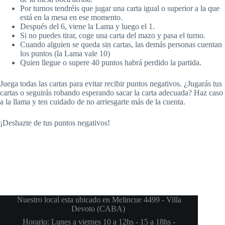
Por turnos tendréis que jugar una carta igual o superior a la que
está en la mesa en ese momento.
Después del 6, viene la Lama y luego el 1.
Si no puedes tirar, coge una carta del mazo y pasa el turno.
Cuando alguien se queda sin cartas, las demás personas cuentan
los puntos (la Lama vale 10)
Quien llegue o supere 40 puntos habrá perdido la partida.
Juega todas las cartas para evitar recibir puntos negativos. ¿Jugarás tus
cartas o seguirás robando esperando sacar la carta adecuada? Haz caso
a la llama y ten cuidado de no arriesgarte más de la cuenta.
¡Deshazte de tus puntos negativos!
Nuestro local esta ubicado en Melincue 4499 - Villa
Devoto (CABA)
Horario: Lunes a viernes 10 a 12hs - 15 a 18hs -