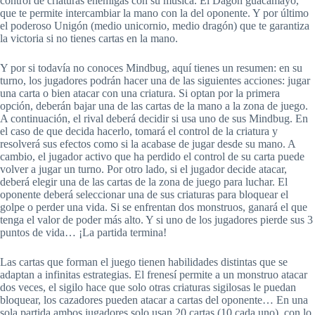
control de criaturas enemigas con su música. El Dagón guacamayo,
que te permite intercambiar la mano con la del oponente. Y por último
el poderoso Unigón (medio unicornio, medio dragón) que te garantiza
la victoria si no tienes cartas en la mano.
Y por si todavía no conoces Mindbug, aquí tienes un resumen: en su
turno, los jugadores podrán hacer una de las siguientes acciones: jugar
una carta o bien atacar con una criatura. Si optan por la primera
opción, deberán bajar una de las cartas de la mano a la zona de juego.
A continuación, el rival deberá decidir si usa uno de sus Mindbug. En
el caso de que decida hacerlo, tomará el control de la criatura y
resolverá sus efectos como si la acabase de jugar desde su mano. A
cambio, el jugador activo que ha perdido el control de su carta puede
volver a jugar un turno. Por otro lado, si el jugador decide atacar,
deberá elegir una de las cartas de la zona de juego para luchar. El
oponente deberá seleccionar una de sus criaturas para bloquear el
golpe o perder una vida. Si se enfrentan dos monstruos, ganará el que
tenga el valor de poder más alto. Y si uno de los jugadores pierde sus 3
puntos de vida… ¡La partida termina!
Las cartas que forman el juego tienen habilidades distintas que se
adaptan a infinitas estrategias. El frenesí permite a un monstruo atacar
dos veces, el sigilo hace que solo otras criaturas sigilosas le puedan
bloquear, los cazadores pueden atacar a cartas del oponente… En una
sola partida ambos jugadores solo usan 20 cartas (10 cada uno), con lo