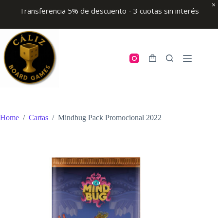
Transferencia 5% de descuento - 3 cuotas sin interés
Skip
to
content
Shopping
cart
Home
/
Cartas
/
Mindbug Pack Promocional 2022