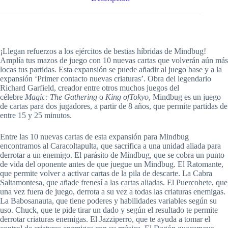
¡Llegan refuerzos a los ejércitos de bestias híbridas de Mindbug!
Amplía tus mazos de juego con 10 nuevas cartas que volverán aún más
locas tus partidas. Esta expansión se puede añadir al juego base y a la
expansión ‘Primer contacto nuevas criaturas’. Obra del legendario
Richard Garfield, creador entre otros muchos juegos del
célebre
Magic: The Gathering
o
King
ofTokyo
, Mindbug es un juego
de cartas para dos jugadores, a partir de 8 años, que permite partidas de
entre 15 y 25 minutos.
Entre las 10 nuevas cartas de esta expansión para Mindbug
encontramos al Caracoltapulta, que sacrifica a una unidad aliada para
derrotar a un enemigo. El parásito de Mindbug, que se cobra un punto
de vida del oponente antes de que juegue un Mindbug. El Ratomante,
que permite volver a activar cartas de la pila de descarte. La Cabra
Saltamontesa, que añade frenesí a las cartas aliadas. El Puercohete, que
una vez fuera de juego, derrota a su vez a todas las criaturas enemigas.
La Babosanauta, que tiene poderes y habilidades variables según su
uso. Chuck, que te pide tirar un dado y según el resultado te permite
derrotar criaturas enemigas. El Jazziperro, que te ayuda a tomar el