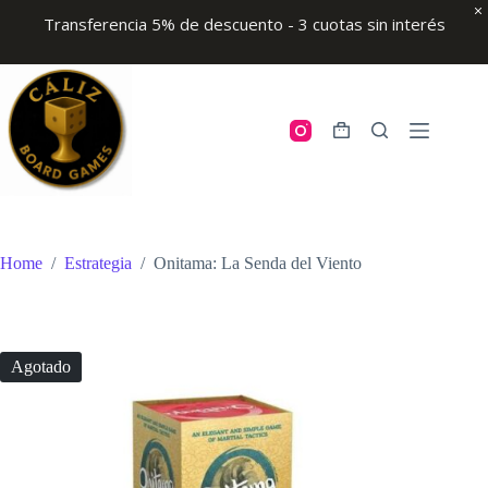
Transferencia 5% de descuento - 3 cuotas sin interés
Skip
to
content
Shopping
cart
Home
/
Estrategia
/
Onitama: La Senda del Viento
Agotado