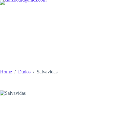
Skip
to
content
Home
/
Dados
/
Salvavidas